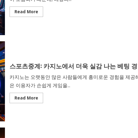
분
석
Read
Read More
more
about
스
포
츠
중
계
와
온
라
인
베
스포츠중계: 카지노에서 더욱 실감 나는 베팅 
팅
의
시
카지노는 오랫동안 많은 사람들에게 흥미로운 경험을 제공해
너
지
은 이용자가 손쉽게 게임을...
효
과
Read
Read More
more
about
스
포
츠
중
계:
카
지