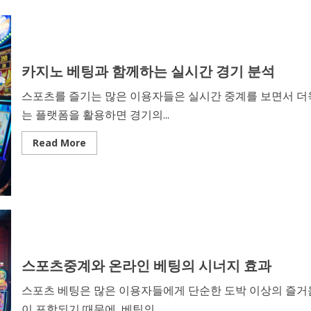
카지노 베팅과 함께하는 실시간 경기 분석
스포츠를 즐기는 많은 이용자들은 실시간 중계를 보면서 더
는 플랫폼을 활용하면 경기의...
Read
Read More
more
about
카
지
노
베
팅
과
함
께
하
는
스포츠중계와 온라인 베팅의 시너지 효과
실
시
간
스포츠 베팅은 많은 이용자들에게 단순한 도박 이상의 즐거
경
기
이 포함되기 때문에, 베팅의...