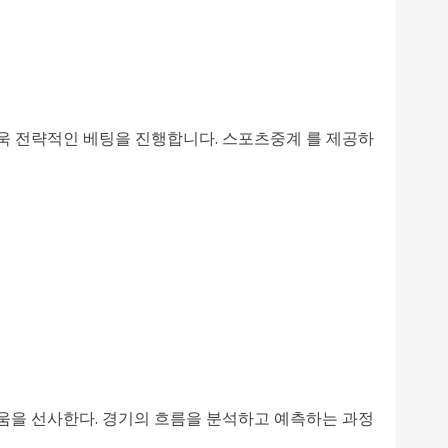
욱 전략적인 베팅을 진행합니다. 스포츠중계 를 제공하
움을 선사한다. 경기의 흐름을 분석하고 예측하는 과정